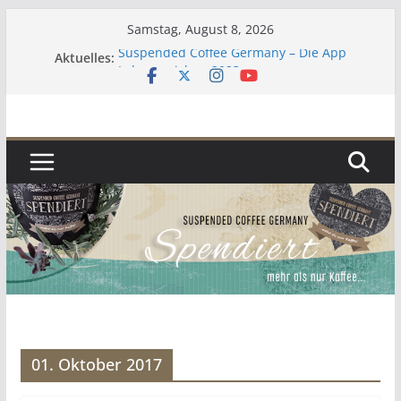
Zum
Samstag, August 8, 2026
Inhalt
Suspended Coffee Germany – Die App
Aktuelles:
springen
Lebenszeichen 2023
Kaffee
Zur aktuellen Situation
Umgekehrter Adventskalender 2019
01. Oktober 2017