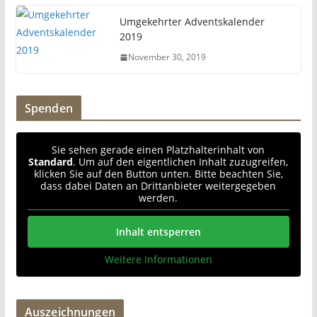
Umgekehrter Adventskalender
2019
November 30, 2019
Spenden
Sie sehen gerade einen Platzhalterinhalt von
Standard
. Um auf den eigentlichen Inhalt zuzugreifen,
klicken Sie auf den Button unten. Bitte beachten Sie,
dass dabei Daten an Drittanbieter weitergegeben
werden.
Inhalt entsperren
Weitere Informationen
Auszeichnungen