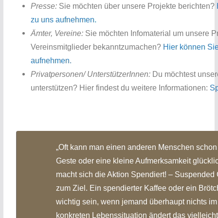
Pre
s
se:
Sie möchten über unsere Projekte berichten?
zu uns aufnehmen.
Ämter, Vereine:
Sie möchten Infomaterial um unsere Pr
Vereinsmitglieder bekanntzumachen?
Hier können Sie
aufnehmen.
Privatpersonen/ UnterstützerInnen:
Du möchtest unsere
unterstützen? Hier findest du weitere Informationen:
Sp
„Oft kann man einen anderen Menschen schon 
Geste oder eine kleine Aufmerksamkeit glückl
macht sich die Aktion Spendiert! – Suspended
zum Ziel. Ein spendierter Kaffee oder ein Bröt
wichtig sein, wenn jemand überhaupt nichts im
konkreten Lebenssituation ändert das vielleich