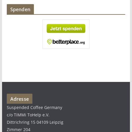
Spenden
Adresse
Suspended Coffee Germany
c/o TiMMi ToHelp e.V.
Dittrichring 15 04109 Leipzig
Zimmer 204