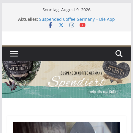
Zum
Sonntag, August 9, 2026
Inhalt
Aktuelles:
Suspended Coffee Germany – Die App
springen
Lebenszeichen 2023
Kaffee
Zur aktuellen Situation
Umgekehrter Adventskalender 2019