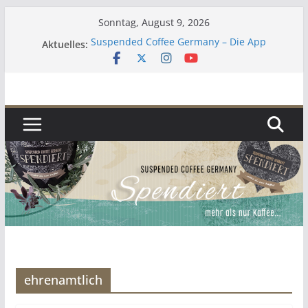
Zum
Sonntag, August 9, 2026
Inhalt
Suspended Coffee Germany – Die App
Aktuelles:
springen
Lebenszeichen 2023
Kaffee
Zur aktuellen Situation
Umgekehrter Adventskalender 2019
ehrenamtlich