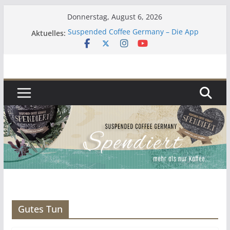
Zum
Donnerstag, August 6, 2026
Inhalt
Suspended Coffee Germany – Die App
Aktuelles:
springen
Lebenszeichen 2023
Kaffee
Zur aktuellen Situation
Umgekehrter Adventskalender 2019
Gutes Tun