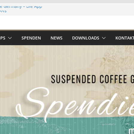
e Germany – Die App
023
uation
entskalender 2019
PS
SPENDEN
NEWS
DOWNLOADS
KONTAK