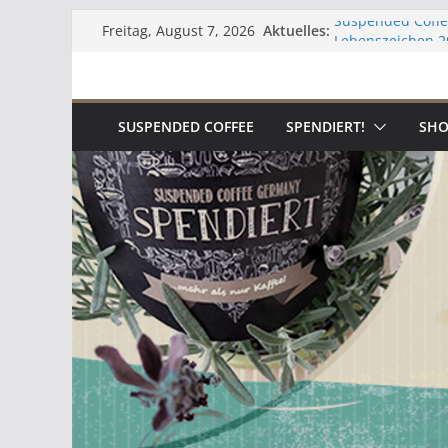
Zum
Aktuelles:
Suspended Coffe
Freitag, August 7, 2026
Inhalt
Lebenszeichen 2
Kaffee
springen
Zur aktuellen Sit
Umgekehrter Adv
SUSPENDED COFFEE
SPENDIERT!
SHO