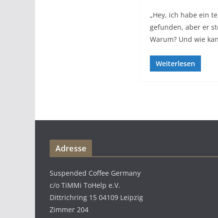
„Hey, ich habe ein 
gefunden, aber er ste
Warum? Und wie ka
Weiterlesen
Adresse
Suspended Coffee Germany
c/o TiMMi ToHelp e.V.
Dittrichring 15 04109 Leipzig
Zimmer 204