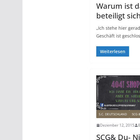
Warum ist d
beteiligt si
„Ich stehe hier gera
Geschäft ist geschlo
Weiterlesen
S.C. DEUTSCHLAND
SCG 
Dezember 12, 2015
B
SCG& Du- Nic