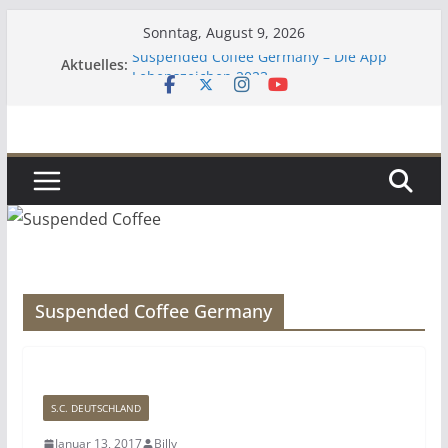
Zum
Sonntag, August 9, 2026
Inhalt
Suspended Coffee Germany – Die App
Aktuelles:
springen
Lebenszeichen 2023
Kaffee
Zur aktuellen Situation
Umgekehrter Adventskalender 2019
Suspended Coffee Germany
S.C. DEUTSCHLAND
Januar 13, 2017
Billy