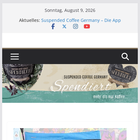
Zum
Sonntag, August 9, 2026
Inhalt
Aktuelles:
Suspended Coffee Germany – Die App
springen
Lebenszeichen 2023
Kaffee
Zur aktuellen Situation
Umgekehrter Adventskalender 2019