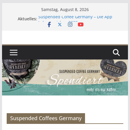
Zum
Samstag, August 8, 2026
Inhalt
Suspended Coffee Germany – Die App
Aktuelles:
springen
Lebenszeichen 2023
Kaffee
Zur aktuellen Situation
Umgekehrter Adventskalender 2019
Suspended Coffees Germany