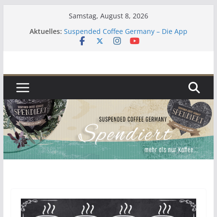
Zum
Samstag, August 8, 2026
Inhalt
Aktuelles:
Suspended Coffee Germany – Die App
springen
Lebenszeichen 2023
Kaffee
Zur aktuellen Situation
Umgekehrter Adventskalender 2019