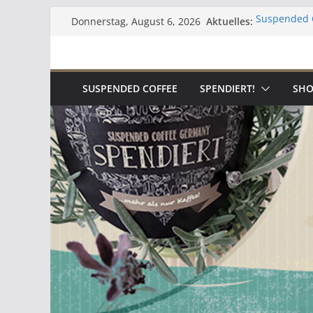
Zum
Aktuelles:
Suspended 
Donnerstag, August 6, 2026
Inhalt
Lebenszeic
Kaffee
springen
Zur aktuelle
Umgekehrte
SUSPENDED COFFEE
SPENDIERT!
SHO